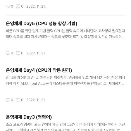
장하고&#39; 휘발성 저장 장치에는 &#39;실행할 대상&#39;을 저장한다. RAM
작성시간
0
0
2022. 11. 21.
의 용량과 성능 CPU가 실행하고 싶은 프로그램이 보조기억장치에 있다면 이를 RA
M으로 가져와야 하는데, RAM의 용량이 작다면 보조기억장치에서 실행할 프로그램
을 가져와는 일이 잦아 실행 시간이 길어지게 된다. 하지만 필요이상으로 커지게 되
운영체제 Day5 (CPU 성능 향상 기법)
면 실행 속도는 그대로 이다. RAM의 종류 DRAM 저장된 데이터가 동적으로 변하
글 내용
는 RAM을 의미한다. DRAM은 시간이 지나면 저장된 데..
빠른 CPU를 위한 설계 기법 클럭 CPU는 클럭 속도에 비례한다. 고사양이 필요할때
최대 속도를 내고 저사양일때는 속도를 낮춘다. 또한 발열 문제를 일으킬 가능성이
있다. 코어와 멀티코어 코어 명령어를 실행하는 부품 멀티코어 CPU의 연산 속도는
코어 수에 비례하여 증가 하지는 않는다. 중요한 것은 코어마다 처리할 명령어들을
작성시간
0
0
2022. 11. 21.
얼마나 적절하게 분배하느냐이고 그에 따라서 연산 속도는 크게 달라진다. 스레드와
멀티스레드 하드웨어적 스레드 스레드를 하드웨어적으로 정의하면 &#39;하나의
코어가 동시에 처리하는 명령어 단위&#39;를 의미한다. 예를 들어 2코어 4스레드
운영체제 Day4 (CPU의 작동 원리)
CPU는 아래 그림처럼 명령어를 실행하는 부품을 두 개 포함하고, 한 번에 네 개의
글 내용
명령어를 처리할 수 있는 CPU를 의미한다. 소프트웨어적 ..
ALU와 제어장치 ALU: 계산담당 제어장치: 명령어를 읽고 해석 레지스터: 작은 임시
저장 장치 ALU Input ALU는 레지스터를 통해 피연산자를 받아들이고, 제어장치로
부터 수행할 연산을 알려주는 제어 신호를 받아들인다. Output 연산을 수행한 결과
는 특정 숫자나 문자가 될 수 있고, 메모리 조수가 될 수도 있다. 이 값은 바로 메모리
작성시간
0
0
2022. 11. 21.
에 저장되지 않고 일시적으로 레지스터에 저장이 된다.(속도의 편차에 따른 성능 저
하를 막기 위함) NOTE❗️ ALU는 계산 결과와 더불어 플래그를 내보낸다. 이 플래그
는 연산 결과 이외에 추가 정보가 필요할 때 사용된다.(플래그 레지스터에 저장) 제어
운영체제 Day3 (명령어)
장치 제어장치는 클럭 신호를 받아들인다 클럭이란 컴퓨터의 모든 부품을 일사불란
글 내용
하게 움직일 수 있게 하는 시간 단위이..
소스 코드와 명령어 고급 언어와 저급 언어 고급언어 컴퓨터가 이해하는 언어가 아닌
사람이 이해하고 작성하기 쉽게 만들어진 언어 -> '사람을 위한 언어' 저급언어 컴퓨