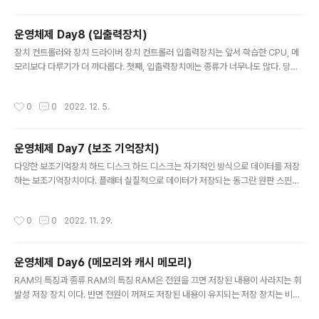
에서는 서비스라고 부른다. 프로세스 제어 블록 모든 프로세스는 실행을 위해 CPU
를 필요로 하지만 CPU의 자원은 한정되어 있다. 그렇기 때문에 프로세스는 자신의
운영체제 Day8 (입출력장치)
차례가 되면 정해진 시간만큼 CPU를 이용하고, 시간이 끝났음을 알리는 인터럽트가
글 내용
발생하면 차례를 양보하고 다음 차례가 올 때까지 기다린다. 운영체제는 빠..
장치 컨트롤러와 장치 드라이버 장치 컨트롤러 입출력장치는 앞서 학습한 CPU, 메
모리보다 다루기가 더 까다롭다. 첫째, 입출력장치에는 종류가 너무나도 많다. 당야
한 입출력장치와 정보를 주고받는 방식을 규격화하기가 어렵다. 둘째, 일반적으로 C
PU와 메모리의 데이터 전송률은 높지만 입출력장치의 데이터 전송률은 낮다. 전송
작성시간
0
0
2022. 12. 5.
률이란 데이터를 얼마나 빨리 교환할 수 있는지를 나타내는 지표이다. 둘의 전송률의
차이는 CPU와 메모리, 입출력장치 간의 통신을 어렵게 한다. 이와 같은 이유로 입출
력장치는 컴퓨터에 직접 연결되지 않고 장치 컨트롤러라는 하드웨어를 통해 연결된
운영체제 Day7 (보조 기억장치)
다. 장치컨트롤러 CPU와 입출력장치 간의 통신 중개 오류 검출 데이터 버퍼링 데이
글 내용
터버퍼링? 전송륭이 높은 장치와 낮은 장치 사이에 주고받는 데이터를..
다양한 보조기억장치 하드 디스크 하드 디스크는 자기적인 방식으로 데이터를 저장
하는 보조기억장치이다. 플래터 실질적으로 데이터가 저장되는 동그란 원판 스핀들
플래터를 회전시키는 구성요소이다. 스핀들이 플래터를 돌리는 속도는 분당 회전수
를 나타내는 RPM을 사용한다. 헤드 플래터를 대상으로 데이터를 읽고 쓰는 구성요
작성시간
0
0
2022. 11. 29.
소이다. 플래터 위에서 미세하게 떠 있는 채로 데이터를 읽고 쓰는 마치 바늘 같이 생
긴 부품 디스크 암 헤드를 원하는 위치로 이동키는 부품 트랙 아래 그림처럼 플래터
를 여러 동심원으로 나누었을 때 그중 하나의 원을 트랙이라고 한다. 섹터 그리고 트
운영체제 Day6 (메모리와 캐시 메모리)
랙은 마치 피자처럼 나누어 지는데 이 한 조각을 섹터라고 한다. 하드 디스크의 가장
글 내용
작은 전송 단위이다. 실린더 여러 겹의 플래터 상에서 같은 트랙이 위..
RAM의 특징과 종류 RAM의 특징 RAM은 전원을 끄면 저장된 내용이 사라지는 휘
발성 저장 장치 이다. 반면 전원이 꺼져도 저장된 내용이 유지되는 저장 장치는 비휘
발성 저장 장치 라고 한다. 일반적으로 비휘발성 장치에는 &#39;보관할 대상을 저