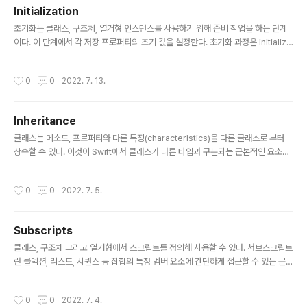
아이템들을 조직하여 보여주는 역할을 한다. 하나의 아이템은 데이터에서 가장 작은
Initialization
유닛이다. 예를 들어 사진앱의 하나의 사진이 아이템이 될 수 있다. UICollectionVi
글 내용
ewCell 해당 클..
초기화는 클래스, 구조체, 열거형 인스턴스를 사용하기 위해 준비 작업을 하는 단계
이다. 이 단계에서 각 저장 프로퍼티의 초기 값을 설정한다. 초기화 과정은 initialize
r를 정의 하는 것으로 구현할 수 있다. Swift의 initializer는 값을 반환하지 않는다.
초기화와 반대로 여러 값과 자원의 해지를 위해 deinitializer도 사용할 수 있다. 저
작성시간
0
0
2022. 7. 13.
장 프로퍼티를 위한 초기값 설정 (Setting Initial Values for Stored Propertie
s) 인스턴스의 저장 프로퍼티는 사용하기 전에 반드시 특정 값으로 초기화 돼야 한
다. 이 값으로 기본 값을 설정할 수 있고, 특정 값을 설정할 수도 있다 이니셜라이저 (I
Inheritance
nitializers) 이니셜라이저는 특정 타입의 인스턴스를 생..
글 내용
클래스는 메소드, 프로퍼티와 다른 특징(characteristics)을 다른 클래스로 부터
상속할 수 있다. 이것이 Swift에서 클래스가 다른 타입과 구분되는 근본적인 요소이
다. 클래스에서는 저장된 프로퍼티와 계산된 프로퍼티와 상관없이 상속받은 프로퍼
티에 프로퍼티 옵저버를 설정해서 값 설정에 반응할 수 있다. 기반 클래스 정의 (Defi
작성시간
0
0
2022. 7. 5.
ning a Base Class) 다른 어떤 클래스로부터도 상속받지 않은 클래스를 기반 클래
스라 한다 class Vehicle { var currentSpeed = 0.0 var description: Strin
g { return "traveling at \(currentSpeed) miles per hour" } func makeN
Subscripts
oise() { // do nothin..
글 내용
클래스, 구조체 그리고 열거형에서 스크립트를 정의해 사용할 수 있다. 서브스크립트
란 콜렉션, 리스트, 시퀀스 등 집합의 특정 멤버 요소에 간단하게 접근할 수 있는 문법
이다. 서브스크립트를 이용하면 추가적인 메소드 없이 특정 값을 할당(assign)하거
나 가져올 수(retrieve) 있다. 예를들면, 배열(Array) 인스턴스의 특정 엘리먼트는
작성시간
0
0
2022. 7. 4.
someArray[index]문법으로, 사전(Dictionary) 인스턴스의 특정 엘리먼트는 so