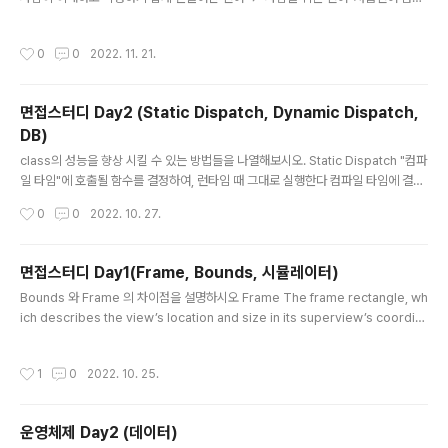
터가 직접 이해하고 실행할 수 있는 언어 기계어 0과 1로 이루어진 언어 어셈블리어
0과 1로 이루어진 기계어를 읽기 편한 형태로 번역한 저급 언어 컴파일 언어와 인터
작성시간
0
0
2022. 11. 21.
프리터 언어 고급언어가 저급언어로 변환되는 크게 두가지 방식이 있다 컴파일 언어
컴파일 언어는 컴파일러에 의해 소스 코드 전체가 저급 언어로 변환되어 실행되는 고
급 언어이다. 컴파일러는 개발자가 작성한 코드 전체를 쭉 훑어보며 소스 코드에 문
면접스터디 Day2 (Static Dispatch, Dynamic Dispatch,
법적인 오류는 없는지, 실행하는 데 불필요한 코드는 없는지 등을 따지며 소스 코드
DB)
를 처음 부터 끝까지 저급 언어로 컴파일한다. 이때 소스 ..
글 내용
class의 성능을 향상 시킬 수 있는 방법들을 나열해보시오. Static Dispatch "컴파
일 타임"에 호출될 함수를 결정하여, 런타임 때 그대로 실행한다 컴파일 타임에 결정
이 나기 때문에 성능상 이점을 가질 수 있다 Dynamic Dispatch "런타임"에 호출
작성시간
0
0
2022. 10. 27.
될 함수를 결정한다 때문에 Swift에서는 클래스마다 함수 포인터들의 배열인 vTabl
e(Virtual Dispatch Table)이라는 것을 유지한다 하위 클래스가 메서드를 호출할
때, 이 vTable 를 참조하여 실제 호출할 함수를 결정한다 이 과정들이 "런타임"에
면접스터디 Day1(Frame, Bounds, 시뮬레이터)
일어나기 때문에 성능상 손해를 보게 된다 출처: https://babbab2.tistory.com/
글 내용
Bounds 와 Frame 의 차이점을 설명하시오 Frame The frame rectangle, wh
앱의 콘텐츠나 데이터 자체를 저장/보관하는 특별한 객체를 무엇이라고 하는..
ich describes the view’s location and size in its superview’s coordin
ate system. 상위뷰의 좌표계를 기준으로 뷰의 위치와 크기를 표현 만약 Frame
의 좌표값이 (50,60)이라면, 상위뷰를 기준으로 x 50, y 60만큼 떨어진 곳에 위치
작성시간
1
0
2022. 10. 25.
하고 있다는 뜻이다. 뷰를 회전하면 해당 뷰를 모두 감쌀 수 있을 만큼 값이 커진다.
사용경우 UIView위치나 크기를 설정하는 경우. Bounds The bounds rectangl
e, which describes the view’s location and size in its own coordinate
운영체제 Day2 (데이터)
..
글 내용