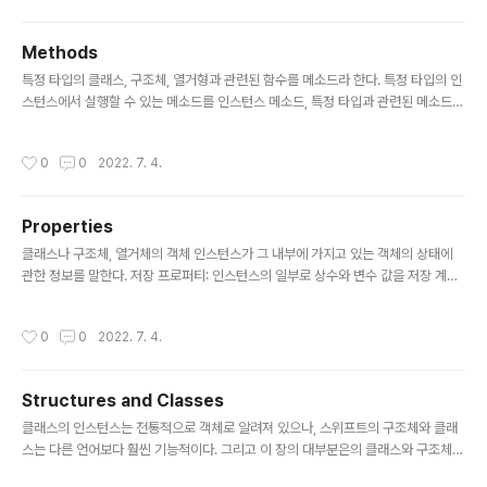
meDictionary[key]로 접근할 수 있다. 하나의 타입에 여러 서브스크립트를 정의
할 수 있고 오버로드(Overload)도 가능하다. 뿐만아니라 단일 인자 값을 넘어, 필요
Methods
따라 복수 인자 값을 사용할 수 있다. 서브스크립트 문법 (Subscript Syntax)..
글 내용
특정 타입의 클래스, 구조체, 열거형과 관련된 함수를 메소드라 한다. 특정 타입의 인
스턴스에서 실행할 수 있는 메소드를 인스턴스 메소드, 특정 타입과 관련된 메소드를
타입 메소드라 한다.Swift에서는 클래스 타입 뿐만아니라 구조체, 열거형에서도 메
소드를 선언해 사용할 수 있다. 인스턴스 메서드(Instance Methods) 인스턴스 메
작성시간
0
0
2022. 7. 4.
소드는 특정 클래스, 구조체, 열거형의 인스턴스에 속한 메소드이다. 이 메소드를 통
해 인스턴스 내의 값을 제어하거나 변경할 수 있다. 인스턴스 메소드는 이름 그대로
그 인스턴스가 속한 특정 타입의 인스턴스에서만 실행 가능하다. class Counter {
Properties
var count = 0 func increment() { count += 1 } func increment(by a..
글 내용
클래스나 구조체, 열거체의 객체 인스턴스가 그 내부에 가지고 있는 객체의 상태에
관한 정보를 말한다. 저장 프로퍼티: 인스턴스의 일부로 상수와 변수 값을 저장 계산
프로퍼티: 값을 저장하는 대신에 계산을 함( 클래스, 구조체, 열거형에서 제공) 타입
프로퍼티: 프로퍼티는 타입 그 자체와 연결되어 있을 수 있는데, 이를 타입프로퍼티
작성시간
0
0
2022. 7. 4.
라고 함 저장 프로퍼티 (Stored Properties) 저장 프로퍼티는 특정 클래스 또는
구조체의 인스턴스 일부로서 저장된 상수 또는 변수이다. 또한 저장 프로퍼티를 선언
할때 “기본값 (Default Property Value)”를 설정할 수 있다. 그리고 이러한 저장
Structures and Classes
프로퍼티는 initializer(생성자)로 초기화 시킬 수 도 있다. 생성자에 의해 초기화 될
글 내용
때는 해당 프..
클래스의 인스턴스는 전통적으로 객체로 알려져 있으나, 스위프트의 구조체와 클래
스는 다른 언어보다 훨씬 기능적이다. 그리고 이 장의 대부분은의 클래스와 구조체에
대한 기능적인 설명이기 때문에,일반적인 용어인 인스턴스가 사용된다. 구조체와 클