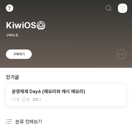
검색하기
티스토리
KiwiOS🥝
구독자
0
구독하기
신고하기 레이어
열기
인기글
운영체제 Day6 (메모리와 캐시 메모리)
0
0
조회
1
분류 전체보기
주요 글 목록