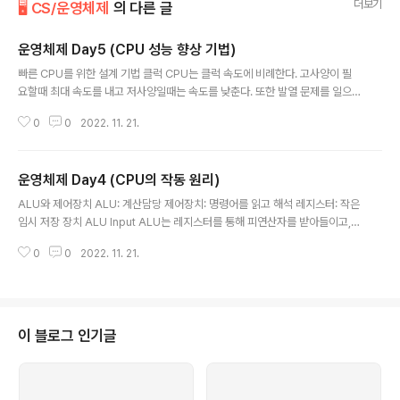
더보기
🖥 CS/운영체제
의 다른 글
운영체제 Day5 (CPU 성능 향상 기법)
글 내용
빠른 CPU를 위한 설계 기법 클럭 CPU는 클럭 속도에 비례한다. 고사양이 필
요할때 최대 속도를 내고 저사양일때는 속도를 낮춘다. 또한 발열 문제를 일으
킬 가능성이 있다. 코어와 멀티코어 코어 명령어를 실행하는 부품 멀티코어 CP
0
0
2022. 11. 21.
U의 연산 속도는 코어 수에 비례하여 증가 하지는 않는다. 중요한 것은 코어마
다 처리할 명령어들을 얼마나 적절하게 분배하느냐이고 그에 따라서 연산 속도
는 크게 달라진다. 스레드와 멀티스레드 하드웨어적 스레드 스레드를 하드웨어
운영체제 Day4 (CPU의 작동 원리)
적으로 정의하면 &#39;하나의 코어가 동시에 처리하는 명령어 단위&#39;를
글 내용
의미한다. 예를 들어 2코어 4스레드 CPU는 아래 그림처럼 명령어를 실행하는
ALU와 제어장치 ALU: 계산담당 제어장치: 명령어를 읽고 해석 레지스터: 작은
부품을 두 개 포함하고, 한 번에 네 개의 명령어를 처리할 수 있는 CPU를 의미
임시 저장 장치 ALU Input ALU는 레지스터를 통해 피연산자를 받아들이고,
한다. 소프트웨어적 ..
제어장치로부터 수행할 연산을 알려주는 제어 신호를 받아들인다. Output 연
0
0
2022. 11. 21.
산을 수행한 결과는 특정 숫자나 문자가 될 수 있고, 메모리 조수가 될 수도 있
다. 이 값은 바로 메모리에 저장되지 않고 일시적으로 레지스터에 저장이 된다.
(속도의 편차에 따른 성능 저하를 막기 위함) NOTE❗️ ALU는 계산 결과와 더불
어 플래그를 내보낸다. 이 플래그는 연산 결과 이외에 추가 정보가 필요할 때 사
용된다.(플래그 레지스터에 저장) 제어장치 제어장치는 클럭 신호를 받아들인다
이 블로그 인기글
클럭이란 컴퓨터의 모든 부품을 일사불란하게 움직일 수 있게 하는 시간 단위
이..