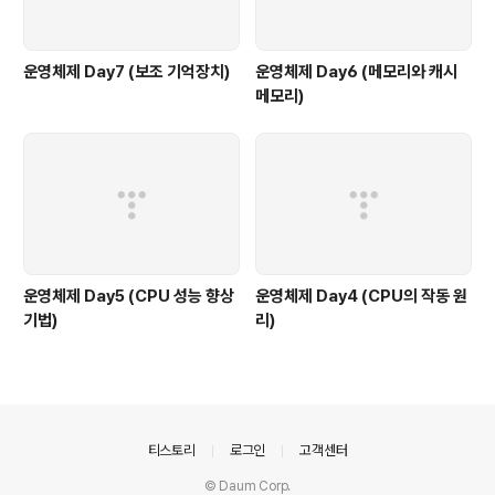
운영체제 Day7 (보조 기억장치)
운영체제 Day6 (메모리와 캐시
메모리)
운영체제 Day5 (CPU 성능 향상
운영체제 Day4 (CPU의 작동 원
기법)
리)
의안내
티스토리
로그인
고객센터
© Daum Corp.